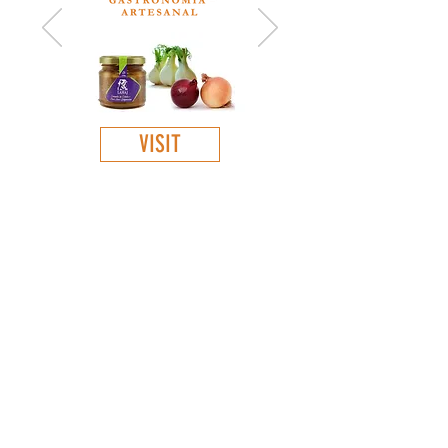
VISIT
GET TO KNOW
:
About Us
Our products