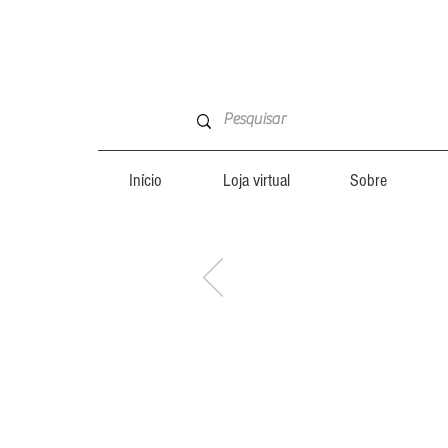
Início
Loja virtual
Sobre
CONHEÇA
CONHEÇA
TAMBÉM:
TAMBÉM: