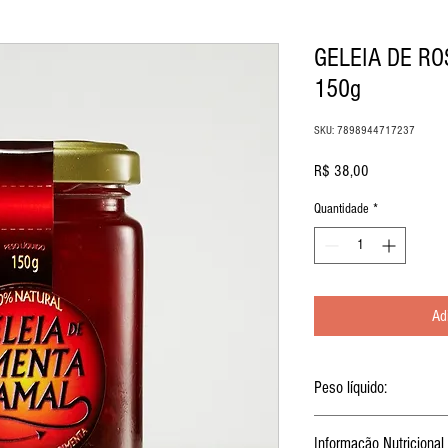
GELEIA DE R
150g
SKU: 7898944717237
Preço
R$ 38,00
Quantidade
*
Ad
Peso líquido:
150g
Informação Nutricional