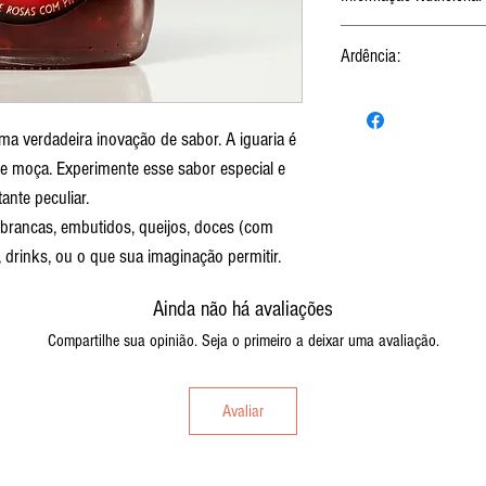
Porção de 5g
Ardência:
(1 colher de chá)
Moderada
ma verdadeira inovação de sabor. A iguaria é
Valor Energético
de moça. Experimente esse sabor especial e
ante peculiar.
Carboidratos
rancas, embutidos, queijos, doces (com
Proteínas
0
drinks, ou o que sua imaginação permitir.
Gorduras Totais
0
Ainda não há avaliações
Compartilhe sua opinião. Seja o primeiro a deixar uma avaliação.
Gordura Saturada
0
Gordura Trans
0
Avaliar
Fibra Alimentar
0
Sódio