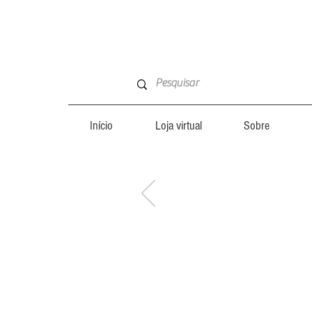
Início
Loja virtual
Sobre
CONHEÇA
CONHEÇA
TAMBÉM:
TAMBÉM: