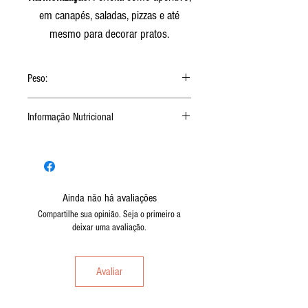
em canapés, saladas, pizzas e até
mesmo para decorar pratos.
Peso:
Peso drenado: 100g
Informação Nutricional
Peso liquido: 200g
Porção de 5g (1 colher de chá)
Por Porção
%VD (*)
Valor Energético
0 kcal
0
Ainda não há avaliações
Compartilhe sua opinião. Seja o primeiro a
Carboidratos
0 kcal
0
deixar uma avaliação.
Proteínas
0 kcal
0
Avaliar
Gorduras
0 kcal
0
Totais